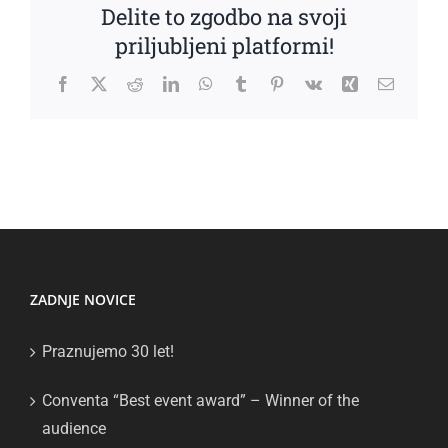
Delite to zgodbo na svoji
priljubljeni platformi!
Facebook
X
Reddit
LinkedIn
WhatsApp
Tumblr
Pinterest
Vk
Xing
Email
ZADNJE NOVICE
Praznujemo 30 let!
Conventa “Best event award” – Winner of the
audience