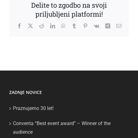
Delite to zgodbo na svoji
priljubljeni platformi!
Facebook
X
Reddit
LinkedIn
WhatsApp
Tumblr
Pinterest
Vk
Xing
Email
ZADNJE NOVICE
Praznujemo 30 let!
Conventa “Best event award” – Winner of the
audience