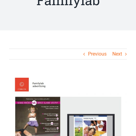
Familylab
Previous
Next
View
Larger
Image