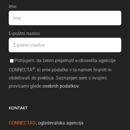
Ime
E-poštni naslov
Potrjujem, da želim prejemati e-obvestila agencije
®
CONNECTA
, ki sme podatke v ta namen hraniti in
obdelovati do preklica. Seznanjen sem s svojimi
pravicami glede
osebnih podatkov
.
KONTAKT
CONNECTA©
, oglaševalska agencija