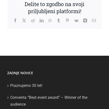
Delite to zgodbo na svoji
priljubljeni platformi!
Facebook
X
Reddit
LinkedIn
WhatsApp
Tumblr
Pinterest
Vk
Xing
Email
ZADNJE NOVICE
Praznujemo 30 let!
Conventa “Best event award” – Winner of the
audience