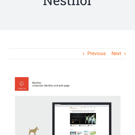
Nesthor
Previous
Next
View
Larger
Image