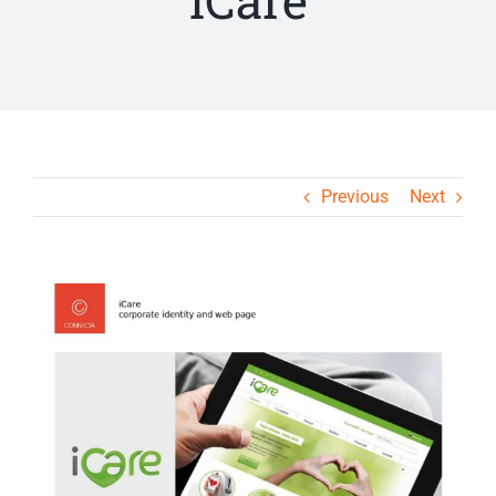
iCare
Previous
Next
View
Larger
Image