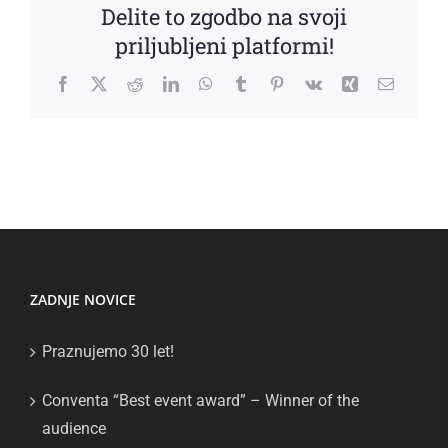
Delite to zgodbo na svoji
priljubljeni platformi!
Facebook
X
Reddit
LinkedIn
WhatsApp
Tumblr
Pinterest
Vk
Xing
Email
ZADNJE NOVICE
Praznujemo 30 let!
Conventa “Best event award” – Winner of the
audience