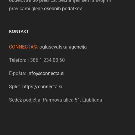
obdelovati do preklica. Seznanjen sem s svojimi
pravicami glede
osebnih podatkov
.
KONTAKT
CONNECTA©
, oglaševalska agencija
Telefon: +386 1 234 00 60
E-pošta:
info@connecta.si
Splet:
https://connecta.si
Sedež podjetja: Parmova ulica 51, Ljubljana