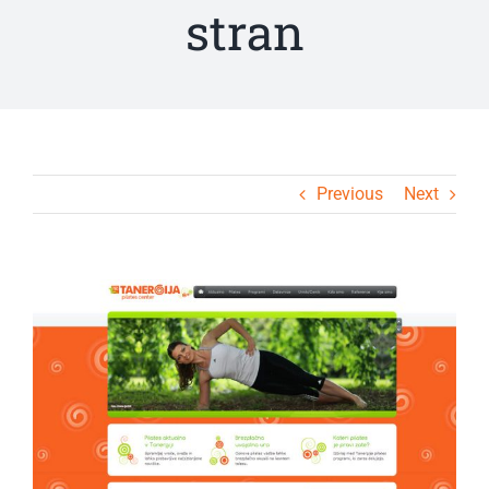
stran
Previous
Next
View
Larger
Image