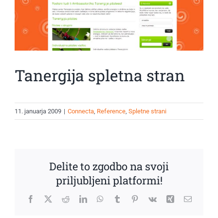
Tanergija spletna stran
11. januarja 2009
|
Connecta
,
Reference
,
Spletne strani
Delite to zgodbo na svoji
priljubljeni platformi!
Facebook
X
Reddit
LinkedIn
WhatsApp
Tumblr
Pinterest
Vk
Xing
Email