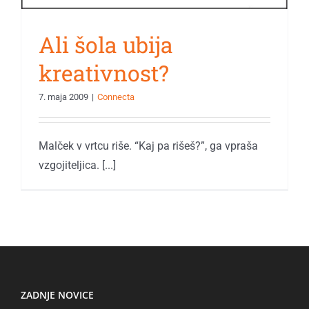
Ali šola ubija
kreativnost?
7. maja 2009
|
Connecta
Malček v vrtcu riše. “Kaj pa rišeš?”, ga vpraša
vzgojiteljica. [...]
ZADNJE NOVICE