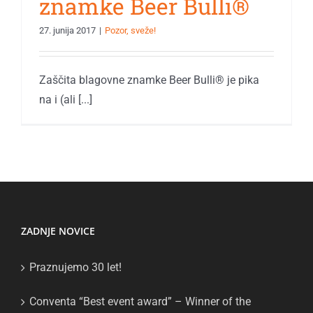
znamke Beer Bulli®
27. junija 2017
|
Pozor, sveže!
Zaščita blagovne znamke Beer Bulli® je pika
na i (ali [...]
ZADNJE NOVICE
Praznujemo 30 let!
Conventa “Best event award” – Winner of the