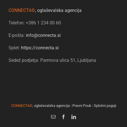
CONNECTA©
, oglaševalska agencija
Telefon: +386 1 234 00 60
E-pošta:
info@connecta.si
Splet:
https://connecta.si
Sedež podjetja: Parmova ulica 51, Ljubljana
CONNECTA©
, oglaševalska agencija
|
Pravni Pouk
|
Splošni pogoji
Email
Facebook
LinkedIn