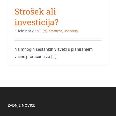
Strošek ali
investicija?
5. februarja 2009
|
(re) Kreativno
,
Connecta
Na mnogih sestankih v zvezi s planiranjem
višine proračuna za [...]
ZADNJE NOVICE