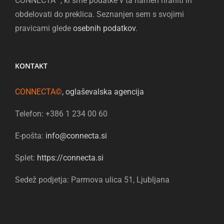
CONNECTA
, ki sme podatke v ta namen hraniti in
obdelovati do preklica. Seznanjen sem s svojimi
pravicami glede
osebnih podatkov
.
KONTAKT
CONNECTA©
, oglaševalska agencija
Telefon: +386 1 234 00 60
E-pošta:
info@connecta.si
Splet:
https://connecta.si
Sedež podjetja: Parmova ulica 51, Ljubljana