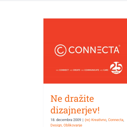
izajnerjev!
a
Design, Oblikovanje
Ne dražite
dizajnerjev!
18. decembra 2009
|
(re) Kreativno
,
Connecta
,
Design, Oblikovanje