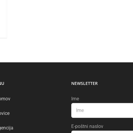
NU
NEWSLETTER
omov
Ime
vice
E-poštni naslov
encija