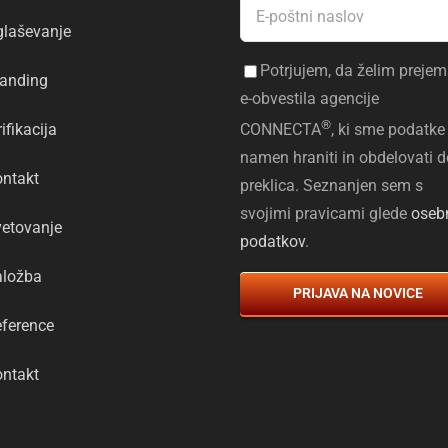
laševanje
Potrjujem, da želim prejem
anding
e-obvestila agencije
®
rifikacija
CONNECTA
, ki sme podatke 
namen hraniti in obdelovati d
ntakt
preklica. Seznanjen sem s
svojimi pravicami glede
oseb
etovanje
podatkov
.
aložba
PRIJAVA NA NOVICE
ference
ntakt