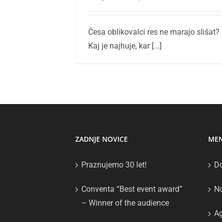
Česa oblikovalci res ne marajo slišat?
Kaj je najhuje, kar [...]
ZADNJE NOVICE
ME
Praznujemo 30 let!
D
Conventa “Best event award”
No
– Winner of the audience
Ag