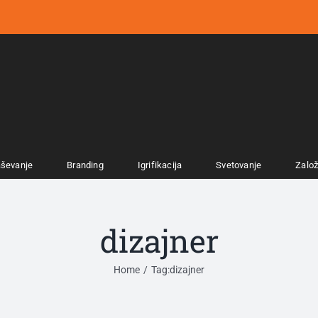
aševanje
Branding
Igrifikacija
Svetovanje
Zalo
dizajner
Home
Tag:
dizajner