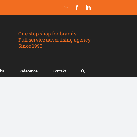
Email
Facebook
LinkedIn
One stop shop for brands
Full service advertising agency
Since 1993
žba
Reference
Kontakt