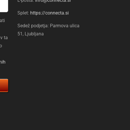
E-pošta:
info@connecta.si
Splet:
https://connecta.si
ati
Sedež podjetja: Parmova ulica
51, Ljubljana
v ta
o
nih