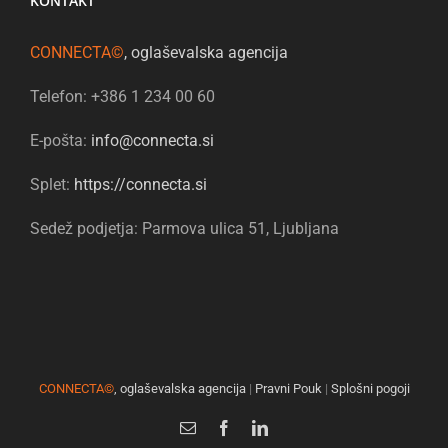
KONTAKT
CONNECTA©
, oglaševalska agencija
Telefon: +386 1 234 00 60
E-pošta:
info@connecta.si
Splet:
https://connecta.si
Sedež podjetja: Parmova ulica 51, Ljubljana
CONNECTA©
, oglaševalska agencija
|
Pravni Pouk
|
Splošni pogoji
Email
Facebook
LinkedIn