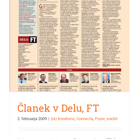
Članek v Delu, FT
2. februarja 2009
|
(re) Kreativno
,
Connecta
,
Pozor, sveže!