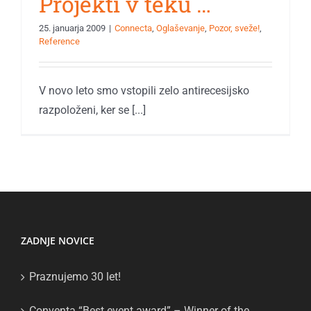
Projekti v teku …
25. januarja 2009
|
Connecta
,
Oglaševanje
,
Pozor, sveže!
,
Reference
V novo leto smo vstopili zelo antirecesijsko
razpoloženi, ker se [...]
ZADNJE NOVICE
Praznujemo 30 let!
Conventa “Best event award” – Winner of the