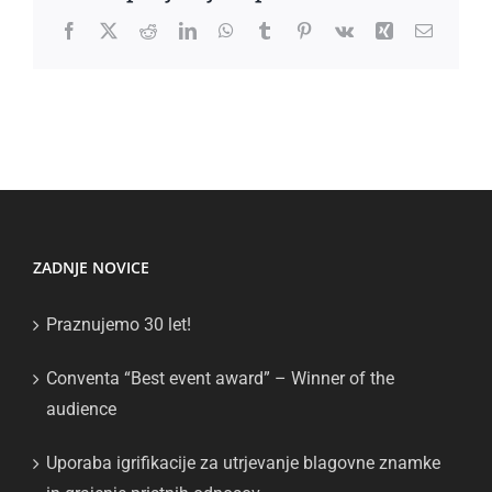
Facebook
X
Reddit
LinkedIn
WhatsApp
Tumblr
Pinterest
Vk
Xing
Email
ZADNJE NOVICE
Praznujemo 30 let!
Conventa “Best event award” – Winner of the
audience
Uporaba igrifikacije za utrjevanje blagovne znamke