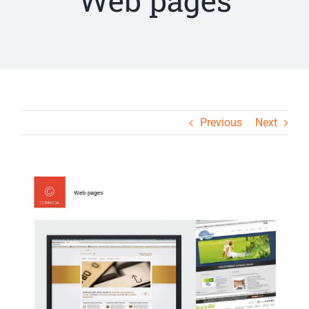
Web pages
Previous
Next
View
Larger
Image