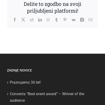
Delite to zgodbo na svoji
priljubljeni platformi!
Facebook
X
Reddit
LinkedIn
WhatsApp
Tumblr
Pinterest
Vk
Xing
Email
ZADNJE NOVICE
Praznujemo 30 let!
Conventa “Best event award” – Winner of the
audience