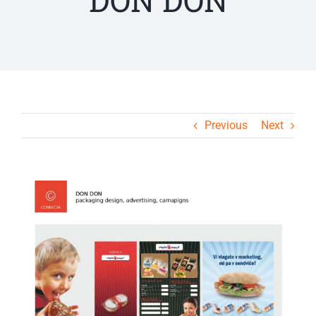
DON DON
Previous
Next
View
Larger
Image