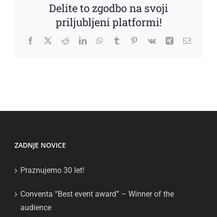
Delite to zgodbo na svoji
priljubljeni platformi!
Facebook
X
Reddit
LinkedIn
WhatsApp
Tumblr
Pinterest
Vk
Xing
Email
ZADNJE NOVICE
Praznujemo 30 let!
Conventa “Best event award” – Winner of the
audience