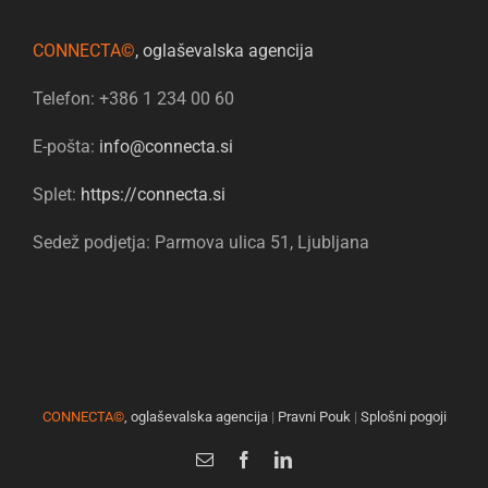
CONNECTA©
, oglaševalska agencija
Telefon: +386 1 234 00 60
E-pošta:
info@connecta.si
Splet:
https://connecta.si
Sedež podjetja: Parmova ulica 51, Ljubljana
CONNECTA©
, oglaševalska agencija
|
Pravni Pouk
|
Splošni pogoji
Email
Facebook
LinkedIn