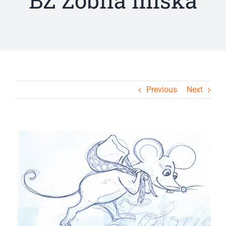
BZ Zobna miška
Previous
Next
View
Larger
Image