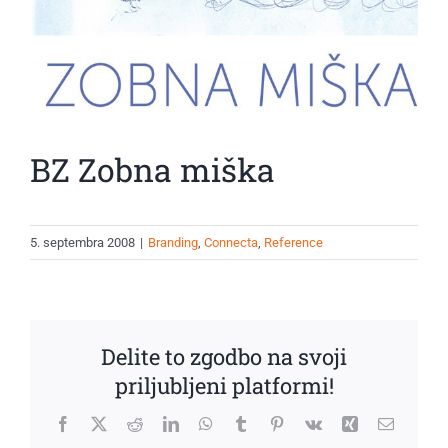
BZ Zobna miška
5. septembra 2008
|
Branding
,
Connecta
,
Reference
Delite to zgodbo na svoji
priljubljeni platformi!
Facebook
X
Reddit
LinkedIn
WhatsApp
Tumblr
Pinterest
Vk
Xing
Email