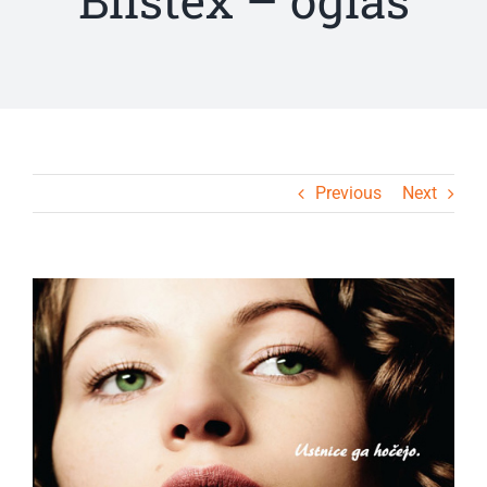
Blistex – oglas
Previous
Next
View
Larger
Image