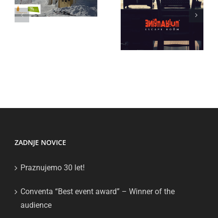
room
Raiffeisen
Enigmarium
Banka
v Ljubljani!
ZADNJE NOVICE
Praznujemo 30 let!
Conventa “Best event award” – Winner of the
audience