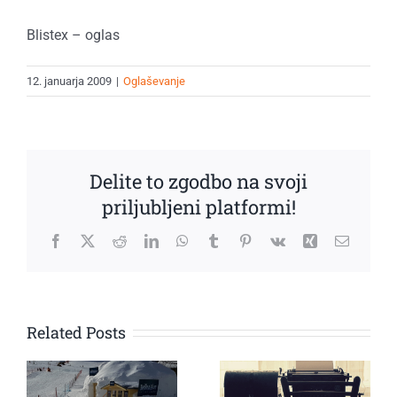
Blistex – oglas
12. januarja 2009
|
Oglaševanje
Delite to zgodbo na svoji
priljubljeni platformi!
Facebook
X
Reddit
LinkedIn
WhatsApp
Tumblr
Pinterest
Vk
Xing
Email
Related Posts
Oglasna
Prvi escape
akcija