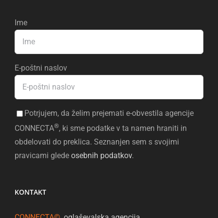
Ime
E-poštni naslov
Potrjujem, da želim prejemati e-obvestila agencije
®
CONNECTA
, ki sme podatke v ta namen hraniti in
obdelovati do preklica. Seznanjen sem s svojimi
pravicami glede
osebnih podatkov
.
KONTAKT
CONNECTA©
, oglaševalska agencija